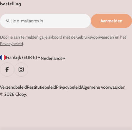
bestelling
E-
Aanmelden
mail
Door je aan te melden ga je akkoord met de
Gebruiksvoorwaarden
en het
Privacybeleid
.
L
T
Frankrijk (EUR €)
Nederlands
a
a
n
a
Facebook
Instagram
d
l
Verzendbeleid
Restitutiebeleid
Privacybeleid
Algemene voorwaarden
© 2026
Cloby
.