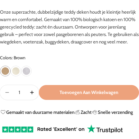
Onze superzachte, dubbelzijdige teddy deken houdt je kleintje heerlijk
warm en comfortabel. Gemaakt van 100% biologisch katoen en 100%
gerecycled teddy: zacht én duurzaam. Ontworpen voor jarenlang
gebruik – perfect voor zowel pasgeborenen als peuters. Te gebruiken als
wiegdeken, voetenzak, buggydeken, draagcover en nog veel meer.
Colors: Brown
Aantal
Toevoegen Aan Winkelwagen
Aantal Verlagen Voor Teddy Deken In Brown
Aantal Verhogen Voor Teddy Deken In Brown
Gemaakt van duurzame materialen
Zacht
Snelle verzending