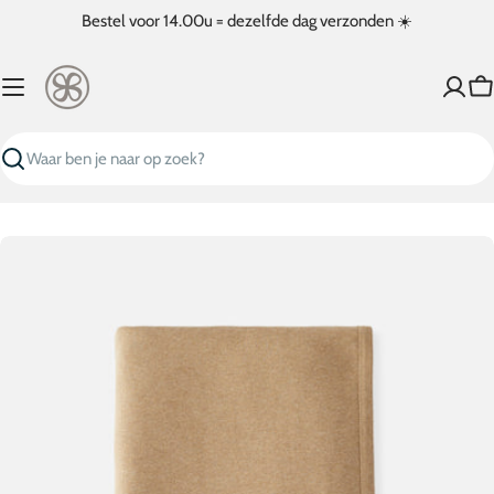
Ga
Bestel voor 14.00u = dezelfde dag verzonden ☀️
naar
inhoud
W
Zoeken
Ga
naar
productinformatie