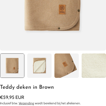
Media 0 openen in een pop-up
Teddy deken in Brown
Normale
€59,95 EUR
prijs
Inclusief btw.
Verzending
wordt berekend bij het afrekenen.