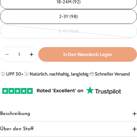
18-24M (92)
verfügbar
2-3Y (98)
3-4Y (104)
Variante
ausverkauft
oder
Menge
In Den Warenkorb Legen
nicht
Menge Für Jogginghose In Leopard Brown – UPF 50+ Ve
Menge Für Jogginghose In Leopard Brown – 
verfügbar
UPF 50+
Natürlich, nachhaltig, langlebig
Schneller Versand
Beschreibung
Über den Stoff