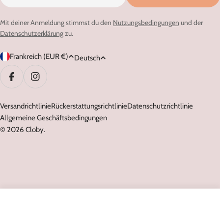
Mail
Mit deiner Anmeldung stimmst du den
Nutzungsbedingungen
und der
Datenschutzerklärung
zu.
L
S
Frankreich (EUR €)
Deutsch
a
p
n
r
Facebook
Instagram
d
a
/
Versandrichtlinie
Rückerstattungsrichtlinie
Datenschutzrichtlinie
c
Allgemeine Geschäftsbedingungen
R
h
© 2026
Cloby
.
e
e
g
i
o
n
In Den Warenkorb Legen