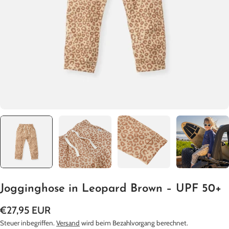
Öffnen Sie das Medium 0 im Modalformat
Jogginghose in Leopard Brown – UPF 50+
Regulärer
€27,95 EUR
Preis
Steuer inbegriffen.
Versand
wird beim Bezahlvorgang berechnet.