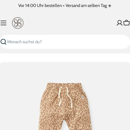
Zum
Vor 14:00 Uhr bestellen = Versand am selben Tag ☀️
Inhalt
springen
W
Suchen
Springe
zu
den
Produktinformationen