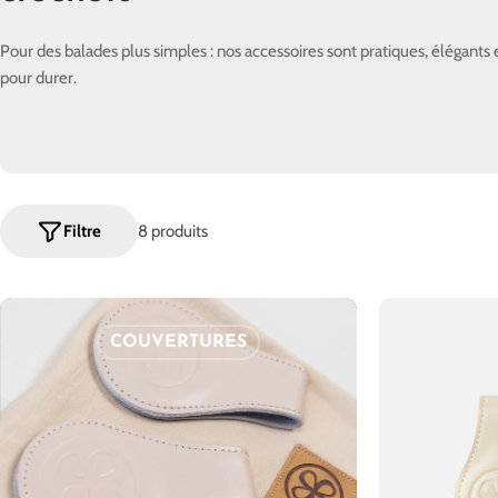
l
Pour des balades plus simples : nos accessoires sont pratiques, élégants e
l
pour durer.
e
c
t
Filtre
8 produits
i
o
COUVERTURES
n
: