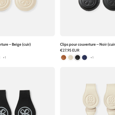
rture – Beige (cuir)
Clips pour couverture – Noir (cuir
Prix
€27,95 EUR
+1
+1
régulier