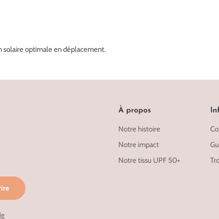
on solaire optimale en déplacement.
À propos
In
Notre histoire
Co
Notre impact
Gui
Notre tissu UPF 50+
Tr
rire
de