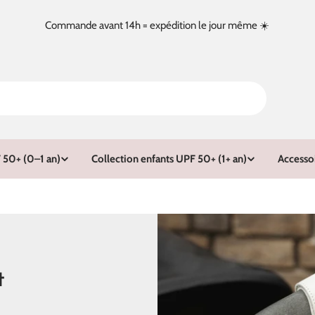
Commande avant 14h = expédition le jour même ☀️
 50+ (0–1 an)
Collection enfants UPF 50+ (1+ an)
Accesso
t