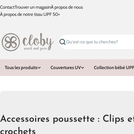
Passer
Contact
Trouver un magasin
À propos de nous
au
À propos de notre tissu UPF 50+
contenu
Recherche
Tous les produits
Couvertures UV
Collection bébé UPF
C
Accessoires poussette : Clips e
o
crochets