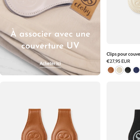
À associer avec une
couverture UV
Clips pour couve
Prix
€27,95 EUR
Acheter Ici
régulier