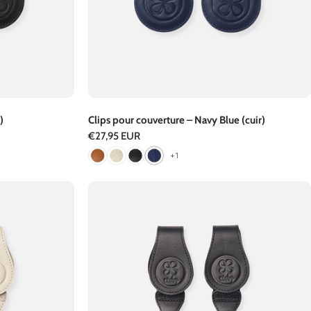
)
Clips pour couverture – Navy Blue (cuir)
Prix
€27,95 EUR
+1
régulier