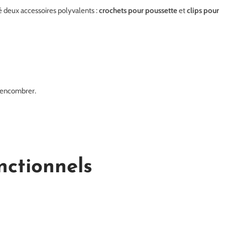
éé deux accessoires polyvalents :
crochets pour poussette
et
clips pour
s encombrer.
nctionnels