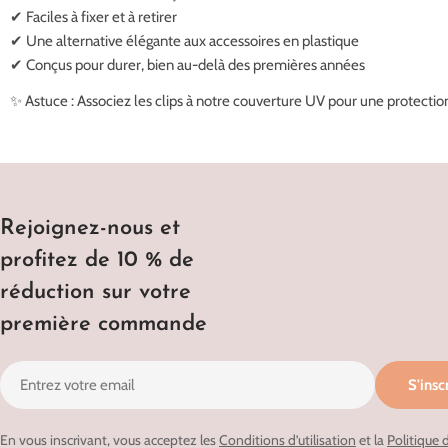
✔ Faciles à fixer et à retirer
✔ Une alternative élégante aux accessoires en plastique
✔ Conçus pour durer, bien au-delà des premières années
✨ Astuce : Associez les clips à notre couverture UV pour une protecti
Rejoignez-nous et
profitez de 10 % de
réduction sur votre
première commande
E-
S'insc
mail
En vous inscrivant, vous acceptez les
Conditions d’utilisation
et la
Politique 