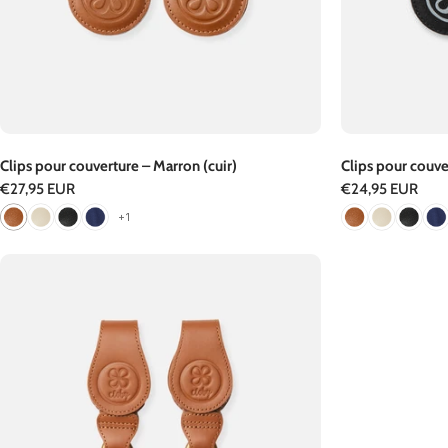
Clips pour couverture – Marron (cuir)
Clips pour couve
Prix
€27,95 EUR
Prix
€24,95 EUR
+1
régulier
régulier