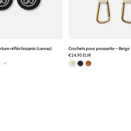
rture réfléchissants (canvas)
Crochets pour poussette – Beige
Prix
€24,95 EUR
+1
régulier