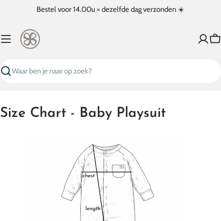
Ga
Bestel voor 14.00u = dezelfde dag verzonden ☀️
naar
inhoud
W
Zoeken
Size Chart - Baby Playsuit