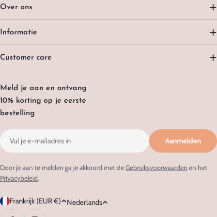
Over ons
Informatie
Customer care
Meld je aan en ontvang
10% korting op je eerste
bestelling
E-
Aanmelden
mail
Door je aan te melden ga je akkoord met de
Gebruiksvoorwaarden
en het
Privacybeleid
.
L
T
Frankrijk (EUR €)
Nederlands
a
a