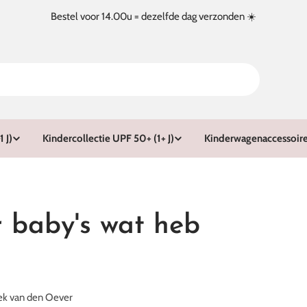
Bestel voor 14.00u = dezelfde dag verzonden ☀️
 J)
Kindercollectie UPF 50+ (1+ J)
Kinderwagenaccessoir
 baby's wat heb
g
ek van den Oever