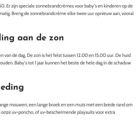
. Er zijn speciale zonnebrandcrèmes voor baby's en kinderen op de
matig. Breng de zonnebrandcrème elke twee uur opnieuw aan, vooral
lling aan de zon
ren van de dag. De zon is het felst tussen 12.00 en 15.00 uur. De huid
 houden. Baby's tot 1 jaar kunnen het beste de hele dag in de schaduw
leding
or lange mouwen, een lange broek en een muts met een brede rand om
s onze uv-poncho, of uv-beschermende playsuits voor extra