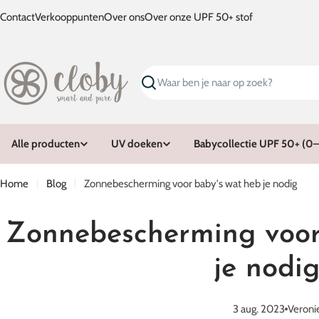
Ga
Contact
Verkooppunten
Over ons
Over onze UPF 50+ stof
naar
inhoud
Zoeken
Alle producten
UV doeken
Babycollectie UPF 50+ (0–1
Home
Blog
Zonnebescherming voor baby's wat heb je nodig
Zonnebescherming voor
je nodi
3 aug. 2023
Veroni